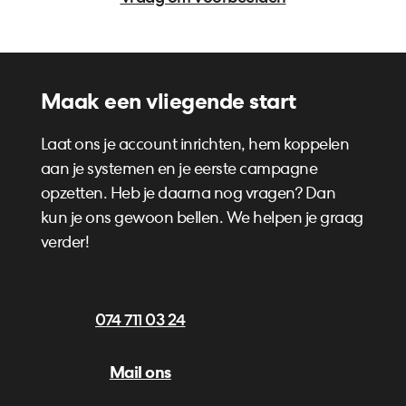
Maak een vliegende start
Laat ons je account inrichten, hem koppelen
aan je systemen en je eerste campagne
opzetten. Heb je daarna nog vragen? Dan
kun je ons gewoon bellen. We helpen je graag
verder!
074 711 03 24
n
Mail ons
e.nl