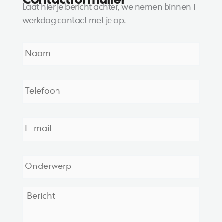
Contactformulier
Laat hier je bericht achter, we nemen binnen 1
werkdag contact met je op.
N
a
a
m
T
*
e
l
e
E
f
-
o
m
o
a
O
n
i
n
*
l
d
*
e
B
r
e
w
r