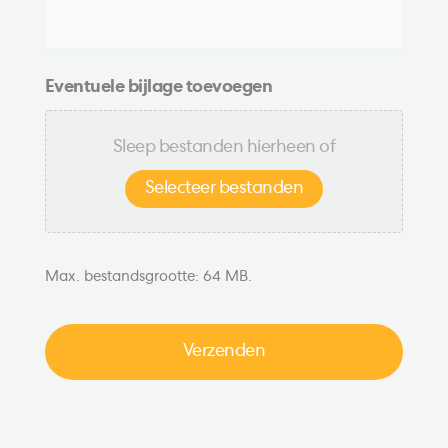
e
i
r
c
p
h
*
t
Eventuele bijlage toevoegen
*
Sleep bestanden hierheen of
Selecteer bestanden
Max. bestandsgrootte: 64 MB.