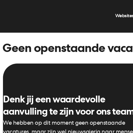
Ga
naar
Website
de
inhoud
Geen openstaande vaca
Denk jij een waardevolle
aanvulling te zijn voor ons tea
We hebben op dit moment geen openstaande
vacatures, maar zijn wel nieuwsgierig naar mens