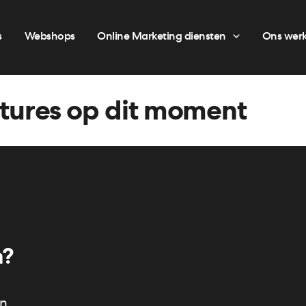
s
Webshops
Online Marketing diensten
Ons wer
tures op dit moment
m?
en